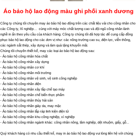
Áo bảo hộ lao động màu ghi phối xanh dương
Công ty chúng tôi chuyên may áo bảo hộ lao động trên các chất liệu vải cho công nhân cho
các Công ty, Xí nghiệp… cùng với máy móc chất lượng cao và đội ngũ công nhân lành
nghề in ấn theo yêu cầu của khách hàng. Công ty chúng tôi đã hợp tác để cung cấp đồng
phục bảo hộ lao động cho các đơn vị như: các nông trường cao su, điện lực, viễn thông,
các ngành sắt thép, xây dựng và làm quà tặng khuyến mãi.
Chúng tôi chuyên thiết kế, may các loại áo bảo hộ lao động sau:
- Áo bảo hộ công nhân hóa chất
- Áo bảo hộ công nhân xây dựng
- Áo bảo hộ công nhân cơ khí
- Áo bảo hộ công nhân môi trường
- Áo bảo hộ công nhân vệ sinh, vệ sinh công nghiệp
- Áo bảo hộ công nhân điện
- Áo bảo hộ công nhân xây lắp chế tạo máy
- Áo bảo hộ công nhân chế biến thực phẩm
- Áo bảo hộ công nhân thủy hải sản
- Áo bảo hộ công nhân giày da, may mặc
- Áo bảo hộ công nhân lắp ráp linh kiện điện tử
- Áo bảo hộ công nhân khu công nghiệp, xí nghiệp
- Áo bảo hộ công nhân ngành khác: công nhân nông, lâm nghiệp, dệt nhuộm, giấy, gỗ...
Quý khách hàng có nhu cầu thiết kế, may in áo bảo hộ lao động vui lòng liên hệ với chúng