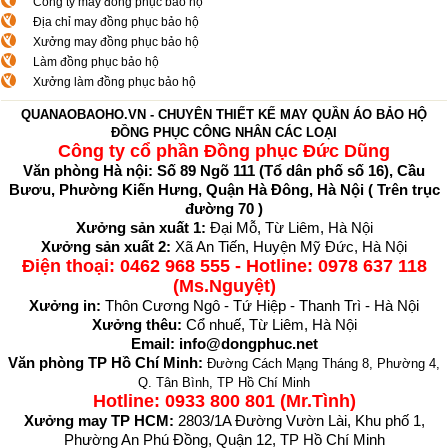
Công ty may đồng phục bảo hộ
Địa chỉ may đồng phục bảo hộ
Xưởng may đồng phục bảo hộ
Làm đồng phục bảo hộ
Xưởng làm đồng phục bảo hộ
QUANAOBAOHO.VN - CHUYÊN THIẾT KẾ MAY QUẦN ÁO BẢO HỘ
ĐỒNG PHỤC CÔNG NHÂN CÁC LOẠI
Công ty cổ phần Đồng phục Đức Dũng
Văn phòng Hà nội: Số 89 Ngõ 111 (Tổ dân phố số 16), Cầu
Bươu, Phường Kiến Hưng, Quận Hà Đông, Hà Nội (
Trên trục
đường 70
)
Xưởng sản xuất 1:
Đại Mỗ, Từ Liêm, Hà Nội
Xưởng sản xuất 2:
Xã An Tiến, Huyện Mỹ Đức, Hà Nội
Điện thoại:
0462 968 555
- Hotline: 0978 637 118
(Ms.Nguyệt)
Xưởng in:
Thôn Cương Ngô - Tứ Hiệp - Thanh Trì - Hà Nội
Xưởng thêu:
Cổ nhuế, Từ Liêm, Hà Nội
Email: info@dongphuc.net
Văn phòng TP Hồ Chí Minh:
Đường Cách Mạng Tháng 8, Phường 4,
Q. Tân Bình, TP Hồ Chí Minh
Hotline: 0933 800 801 (Mr.Tình)
Xưởng may TP HCM:
2803/1A Đường Vườn Lài, Khu phố 1,
Phường An Phú Đồng, Quận 12, TP Hồ Chí Minh