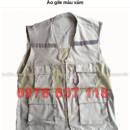
Áo gile màu xám