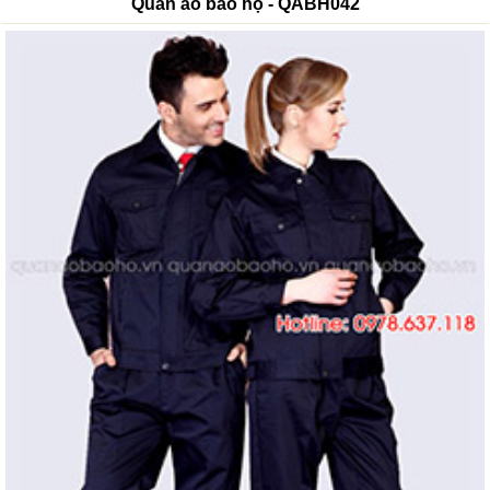
Quần áo bảo hộ - QABH042