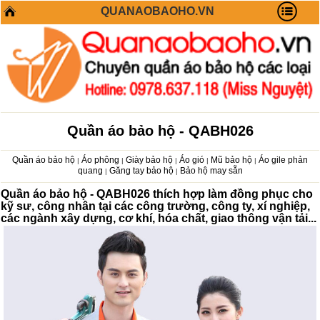
QUANAOBAOHO.VN
Quần áo bảo hộ - QABH026
Quần áo bảo hộ
Áo phông
Giày bảo hộ
Áo gió
Mũ bảo hộ
Áo gile phản
|
|
|
|
|
quang
Găng tay bảo hộ
Bảo hộ may sẵn
|
|
Quần áo bảo hộ - QABH026 thích hợp làm đồng phục cho
kỹ sư, công nhân tại các công trường, công ty, xí nghiệp,
các ngành xây dựng, cơ khí, hóa chất, giao thông vận tải...