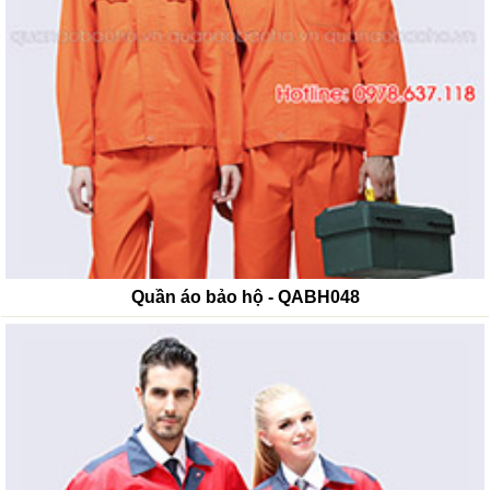
Quần áo bảo hộ - QABH048