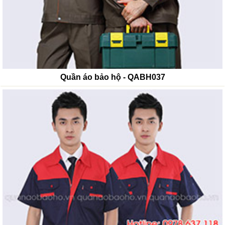
Quần áo bảo hộ - QABH037