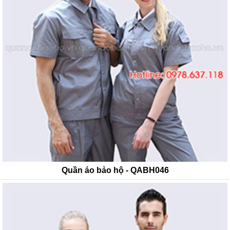
Quần áo bảo hộ - QABH046