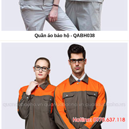
Quần áo bảo hộ - QABH038