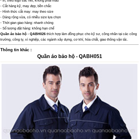
- In, thêu logo sắc nét, không phai màu
- Cắt hàng kỹ, may đẹp, bền chắc
- Hình thức cắt may: may theo size
- Dáng rộng vừa, có nhiều size lựa chọn
- Thời gian giao hàng: nhanh chóng
- Số lượng đặt hàng: không hạn chế
Quần áo bảo hộ - QABH026
thích hợp làm đồng phục cho kỹ sư, công nhân tại các công
trường, công ty, xí nghiệp, các ngành xây dựng, cơ khí, hóa chất, giao thông vận tải..
Thông tin khác :
Quần áo bảo hộ - QABH051