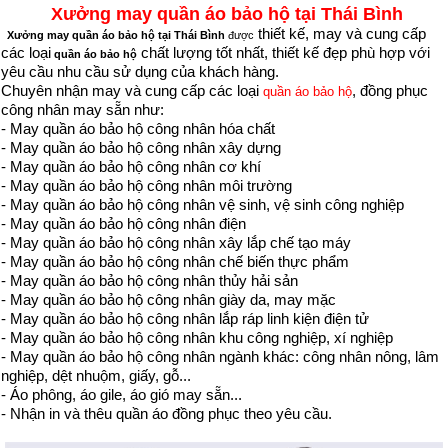
Xưởng may quần áo bảo hộ tại Thái Bình
thiết kế, may và cung cấp
Xưởng may quần áo bảo hộ tại Thái Bình
được
các loại
chất lượng tốt nhất, thiết kế đẹp phù hợp với
quần áo bảo hộ
yêu cầu nhu cầu sử dụng của khách hàng.
Chuyên nhận may và cung cấp các loại
, đồng phục
quần áo bảo hộ
công nhân may sẵn như:
- May quần áo bảo hộ công nhân hóa chất
- May quần áo bảo hộ công nhân xây dựng
- May quần áo bảo hộ công nhân cơ khí
- May quần áo bảo hộ công nhân môi trường
- May quần áo bảo hộ công nhân vệ sinh, vệ sinh công nghiệp
- May quần áo bảo hộ công nhân điện
- May quần áo bảo hộ công nhân xây lắp chế tạo máy
- May quần áo bảo hộ công nhân chế biến thực phẩm
- May quần áo bảo hộ công nhân thủy hải sản
- May quần áo bảo hộ công nhân giày da, may mặc
- May quần áo bảo hộ công nhân lắp ráp linh kiện điện tử
- May quần áo bảo hộ công nhân khu công nghiệp, xí nghiệp
- May quần áo bảo hộ công nhân ngành khác: công nhân nông, lâm
nghiệp, dệt nhuộm, giấy, gỗ...
- Áo phông, áo gile, áo gió may sẵn...
- Nhận in và thêu quần áo đồng phục theo yêu cầu.