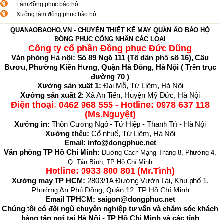
Làm đồng phục bảo hộ
Xưởng làm đồng phục bảo hộ
QUANAOBAOHO.VN - CHUYÊN THIẾT KẾ MAY QUẦN ÁO BẢO HỘ
ĐỒNG PHỤC CÔNG NHÂN CÁC LOẠI
Công ty cổ phần Đồng phục Đức Dũng
Văn phòng Hà nội: Số 89 Ngõ 111 (Tổ dân phố số 16), Cầu
Bươu, Phường Kiến Hưng, Quận Hà Đông, Hà Nội (
Trên trục
đường 70
)
Xưởng sản xuất 1:
Đại Mỗ, Từ Liêm, Hà Nội
Xưởng sản xuất 2:
Xã An Tiến, Huyện Mỹ Đức, Hà Nội
Điện thoại:
0462 968 555
- Hotline: 0978 637 118
(Ms.Nguyệt)
Xưởng in:
Thôn Cương Ngô - Tứ Hiệp - Thanh Trì - Hà Nội
Xưởng thêu:
Cổ nhuế, Từ Liêm, Hà Nội
Email: info@dongphuc.net
Văn phòng TP Hồ Chí Minh:
Đường Cách Mạng Tháng 8, Phường 4,
Q. Tân Bình, TP Hồ Chí Minh
Hotline: 0933 800 801 (Mr.Tình)
Xưởng may TP HCM:
2803/1A Đường Vườn Lài, Khu phố 1,
Phường An Phú Đồng, Quận 12, TP Hồ Chí Minh
Email TPHCM: saigon@dongphuc.net
Chúng tôi có đội ngũ chuyên nghiệp tư vấn và chăm sóc khách
hàng tận nơi tại Hà Nội - TP Hồ Chí Minh và các tỉnh